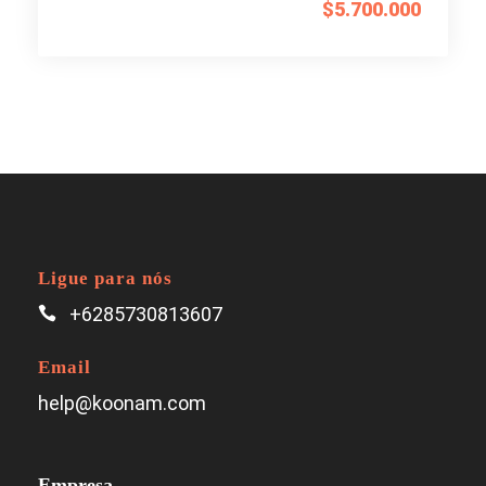
$5.700.000
Ligue para nós
+6285730813607
Email
help@koonam.com
Empresa